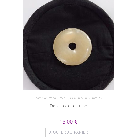
BIJOUX
,
PENDENTIFS
,
PENDENTIFS DIVERS
Donut calcite jaune
15,00
€
AJOUTER AU PANIER