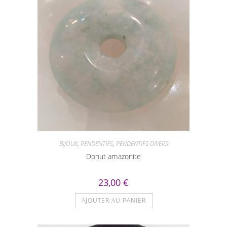
BIJOUX
,
PENDENTIFS
,
PENDENTIFS DIVERS
Donut amazonite
23,00
€
AJOUTER AU PANIER