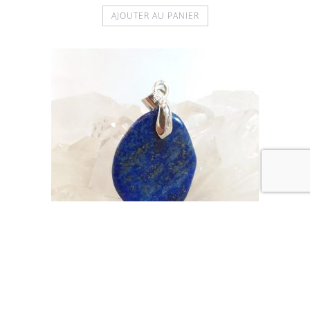
AJOUTER AU PANIER
BIJOUX
,
PENDENTIFS
,
PENDENTIFS DIVERS
Pendentif lapis lazuli