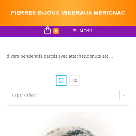
Skip
to
PIERRES BIJOUX MINERAUX MERIGNAC
content
0
MENU
divers pendentifs percés,avec attaches,donuts etc….
Tri par défaut