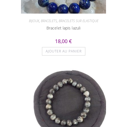
BIJOUX
,
BRACELETS
,
BRACELETS SUR ELASTIQUE
Bracelet lapis lazuli
18,00
€
AJOUTER AU PANIER