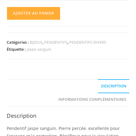
quantité
AJOUTER AU PANIER
de
Pendentif
jaspe
sanguin
Catégories :
BIJOUX
,
PENDENTIFS
,
PENDENTIFS DIVERS
Étiquette :
jaspe sanguin
DESCRIPTION
INFORMATIONS COMPLÉMENTAIRES
Description
Pendentif jaspe sanguin. Pierre percée. excellente pour
l’ancrage et la protection. Bénéfique pour la circulation