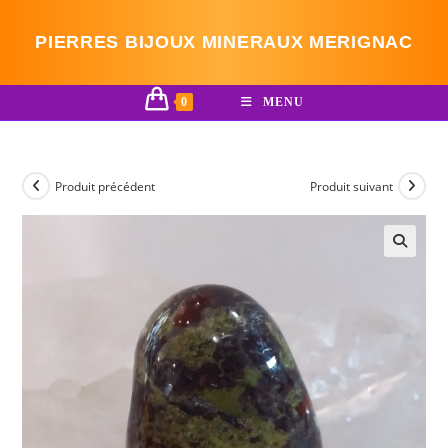
Skip
to
PIERRES BIJOUX MINERAUX MERIGNAC
content
0
MENU
Produit précédent
Produit suivant