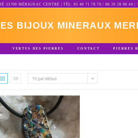
3700 MÉRIGNAC CENTRE | TÉL: 05 40 71 78 76 / 06 20 28 96 40 |
RES BIJOUX MINERAUX MER
VERTUS DES PIERRES
CONTACT
PIERRES 
Tri par défaut