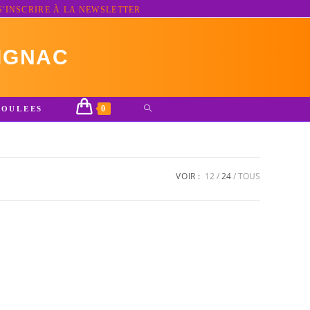
S'INSCRIRE À LA NEWSLETTER
IGNAC
0
TOGGLE
ROULEES
WEBSITE
SEARCH
VOIR :
12
24
TOUS