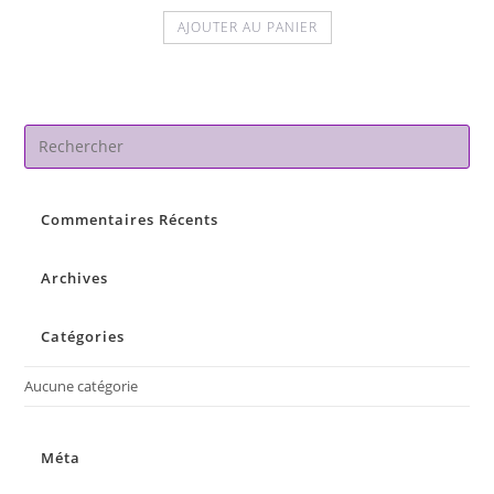
AJOUTER AU PANIER
Pre
Es
to
Commentaires Récents
clo
the
sea
Archives
pan
Catégories
Aucune catégorie
Méta