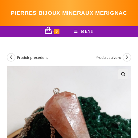
Skip
to
PIERRES BIJOUX MINERAUX MERIGNAC
content
0
MENU
Produit précédent
Produit suivant