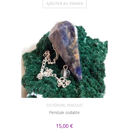
AJOUTER AU PANIER
ÉSOTÉRISME
,
PENDULES
Pendule sodalite
15,00
€