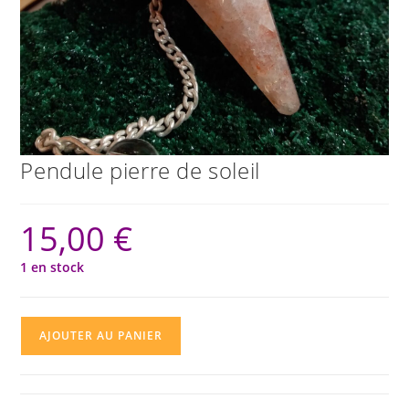
Pendule pierre de soleil
15,00
€
1 en stock
quantité
AJOUTER AU PANIER
de
Pendule
pierre