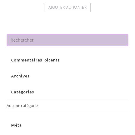
AJOUTER AU PANIER
Pre
Es
to
Commentaires Récents
clo
the
sea
Archives
pan
Catégories
Aucune catégorie
Méta