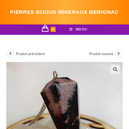
Skip
to
PIERRES BIJOUX MINERAUX MERIGNAC
content
0
MENU
Produit précédent
Produit suivant