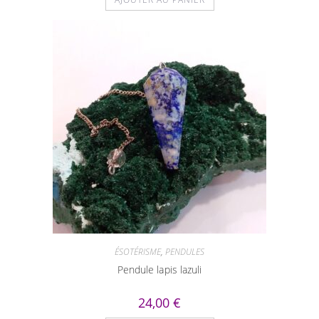
ÉSOTÉRISME
,
PENDULES
Pendule lapis lazuli
24,00
€