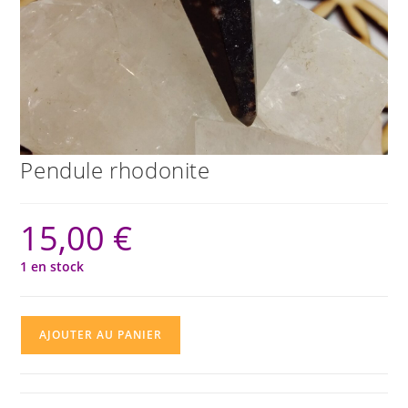
Pendule rhodonite
15,00
€
1 en stock
quantité
AJOUTER AU PANIER
de
Pendule
rhodonite