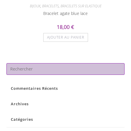
BIJOUX
,
BRACELETS
,
BRACELETS SUR ELASTIQUE
Bracelet agate blue lace
18,00
€
AJOUTER AU PANIER
Pre
Es
to
Commentaires Récents
clo
the
sea
Archives
pan
Catégories