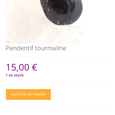
Pendentif tourmaline
15,00
€
1 en stock
quantité
AJOUTER AU PANIER
de
Pendentif
tourmaline