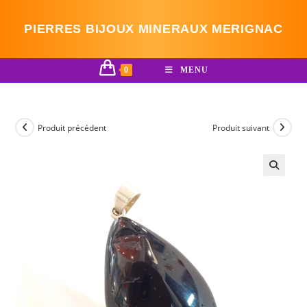
Skip
to
PIERRES BIJOUX MINERAUX MERIGNAC
content
0
MENU
Produit précédent
Produit suivant