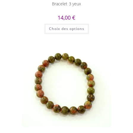
Bracelet 3 yeux
14,00
€
Ce
Choix des options
produit
a
plusieurs
variations.
Les
options
peuvent
être
choisies
sur
la
page
du
produit