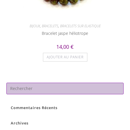
BIJOUX
,
BRACELETS
,
BRACELETS SUR ELASTIQUE
Bracelet jaspe héliotrope
14,00
€
AJOUTER AU PANIER
Pre
Es
to
Commentaires Récents
clo
the
sea
Archives
pan