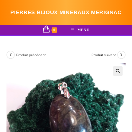
Skip
to
PIERRES BIJOUX MINERAUX MERIGNAC
content
0
MENU
Produit précédent
Produit suivant