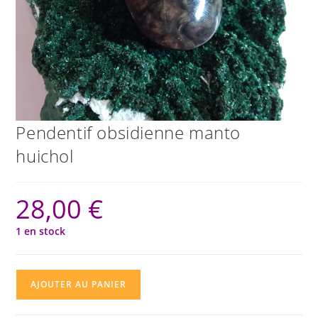
Pendentif obsidienne manto
huichol
28,00
€
1 en stock
quantité
AJOUTER AU PANIER
de
Pendentif