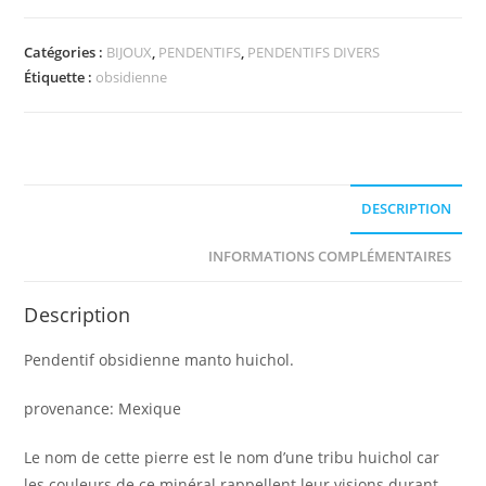
obsidienne
manto
Catégories :
BIJOUX
,
PENDENTIFS
,
PENDENTIFS DIVERS
huichol
Étiquette :
obsidienne
DESCRIPTION
INFORMATIONS COMPLÉMENTAIRES
Description
Pendentif obsidienne manto huichol.
provenance: Mexique
Le nom de cette pierre est le nom d’une tribu huichol car
les couleurs de ce minéral rappellent leur visions durant