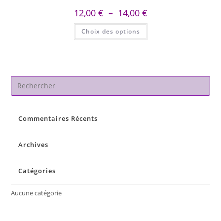
Plage
12,00
€
–
14,00
€
de
prix :
Ce
Choix des options
12,00 €
produit
à
a
14,00 €
plusieurs
variations.
Les
options
peuvent
être
Pre
choisies
Es
sur
la
to
page
du
Commentaires Récents
clo
produit
the
sea
Archives
pan
Catégories
Aucune catégorie