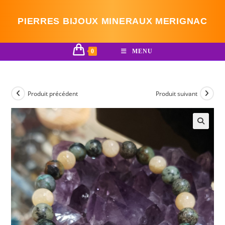
Skip
to
PIERRES BIJOUX MINERAUX MERIGNAC
content
0
MENU
Produit précédent
Produit suivant