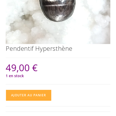
Pendentif Hypersthène
49,00
€
1 en stock
quantité
AJOUTER AU PANIER
de
Pendentif
Hypersthène