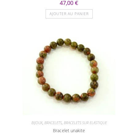
47,00
€
AJOUTER AU PANIER
BIJOUX
,
BRACELETS
,
BRACELETS SUR ELASTIQUE
Bracelet unakite