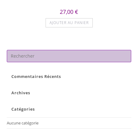
27,00
€
AJOUTER AU PANIER
Pre
Es
to
Commentaires Récents
clo
the
sea
Archives
pan
Catégories
Aucune catégorie