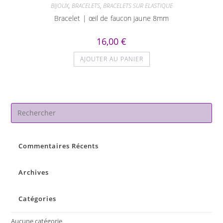
BIJOUX
,
BRACELETS
,
BRACELETS SUR ELASTIQUE
Bracelet | œil de faucon jaune 8mm
16,00
€
AJOUTER AU PANIER
Pre
Es
to
Commentaires Récents
clo
the
sea
Archives
pan
Catégories
Aucune catégorie