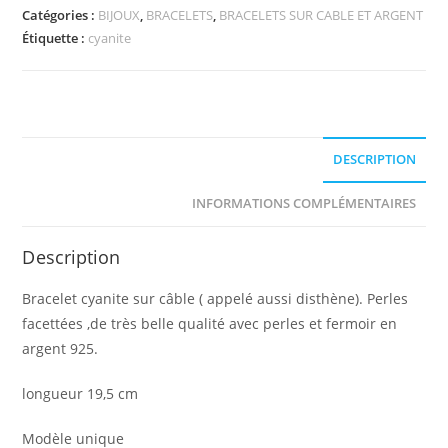
sur
Catégories :
BIJOUX
,
BRACELETS
,
BRACELETS SUR CABLE ET ARGENT
câble
Étiquette :
cyanite
DESCRIPTION
INFORMATIONS COMPLÉMENTAIRES
Description
Bracelet cyanite sur câble ( appelé aussi disthène). Perles
facettées ,de très belle qualité avec perles et fermoir en
argent 925.
longueur 19,5 cm
Modèle unique