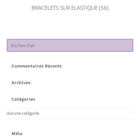
BRACELETS SUR ELASTIQUE
(56)
Pre
Es
to
Commentaires Récents
clo
the
sea
Archives
pan
Catégories
Aucune catégorie
Méta