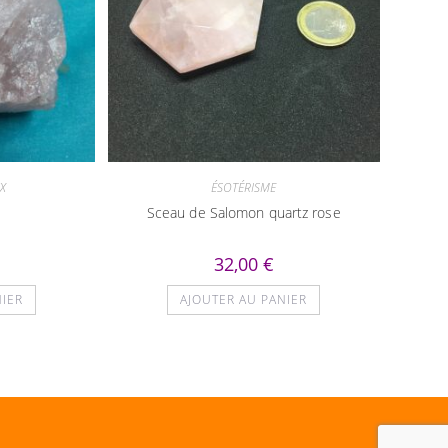
X
ÉSOTÉRISME
Sceau de Salomon quartz rose
32,00
€
NIER
AJOUTER AU PANIER