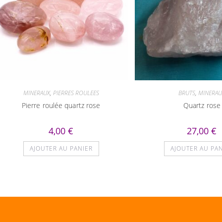
MINERAUX
,
PIERRES ROULEES
BRUTS
,
MINERAU
Pierre roulée quartz rose
Quartz rose
4,00
€
27,00
€
AJOUTER AU PANIER
AJOUTER AU PA