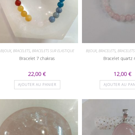
BIJOUX
,
BRACELETS
,
BRACELETS SUR ELASTIQUE
BIJOUX
,
BRACELETS
,
BRACELETS
Bracelet 7 chakras
Bracelet quartz 
22,00
€
12,00
€
AJOUTER AU PANIER
AJOUTER AU PA