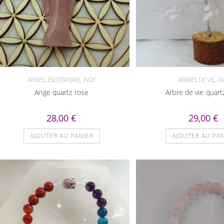
ANGES
,
ÉSOTÉRISME
,
INDE
ARBRES DE VIE
,
IN
Ange quartz rose
Arbre de vie quart
28,00
€
29,00
€
AJOUTER AU PANIER
AJOUTER AU PA