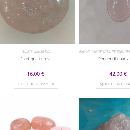
GALETS
,
MINERAUX
BIJOUX
,
PENDENTIFS
,
PENDENTIFS
Galet quartz rose
Pendentif quartz
16,00
€
42,00
€
AJOUTER AU PANIER
AJOUTER AU PA