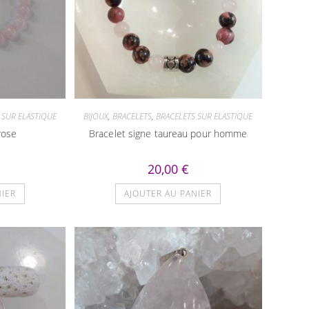
 SUR ELASTIQUE
BIJOUX
,
BRACELETS
,
BRACELETS SUR ELASTIQUE
rose
Bracelet signe taureau pour homme
20,00
€
NIER
AJOUTER AU PANIER