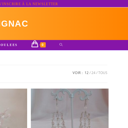
S'INSCRIRE À LA NEWSLETTER
IGNAC
0
TOGGLE
ROULEES
WEBSITE
SEARCH
VOIR :
12
24
TOUS