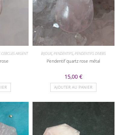
 CERCLES ARGENT
BIJOUX
,
PENDENTIFS
,
PENDENTIFS DIVERS
 rose
Pendentif quartz rose métal
15,00
€
NIER
AJOUTER AU PANIER