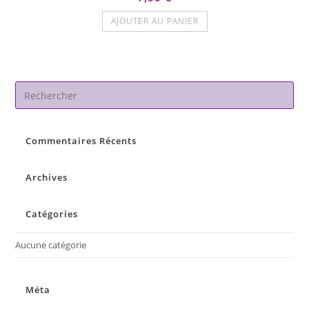
AJOUTER AU PANIER
Pre
Es
to
Commentaires Récents
clo
the
sea
Archives
pan
Catégories
Aucune catégorie
Méta