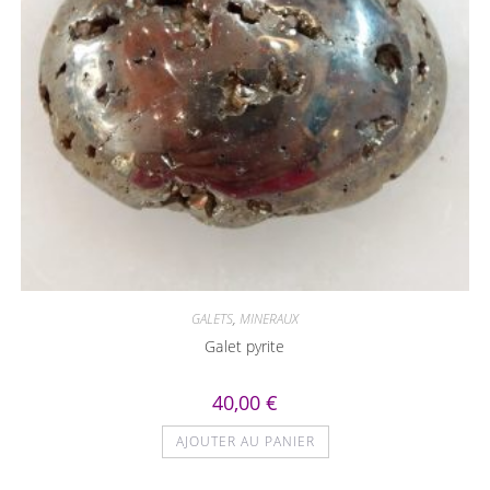
GALETS
,
MINERAUX
Galet pyrite
40,00
€
AJOUTER AU PANIER