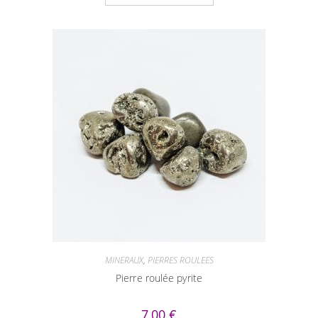
MINERAUX
,
PIERRES ROULEES
Pierre roulée pyrite
7,00
€