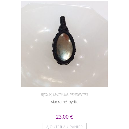
BIJOUX
,
MACRAME
,
PENDENTIFS
Macramé pyrite
23,00
€
AJOUTER AU PANIER