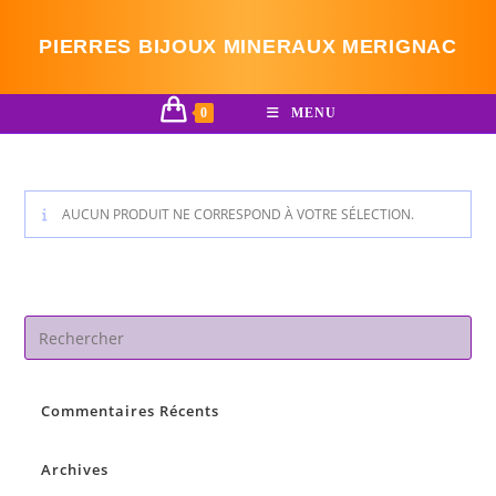
Skip
to
PIERRES BIJOUX MINERAUX MERIGNAC
content
0
MENU
AUCUN PRODUIT NE CORRESPOND À VOTRE SÉLECTION.
Pre
Es
to
Commentaires Récents
clo
the
sea
Archives
pan