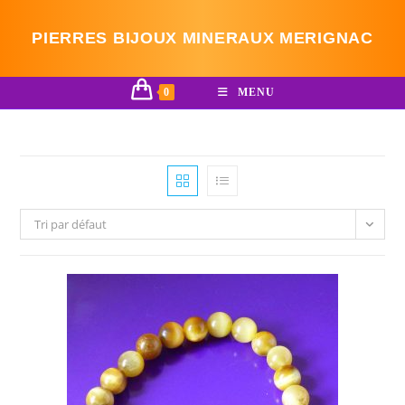
Skip
to
PIERRES BIJOUX MINERAUX MERIGNAC
content
0
MENU
Tri par défaut