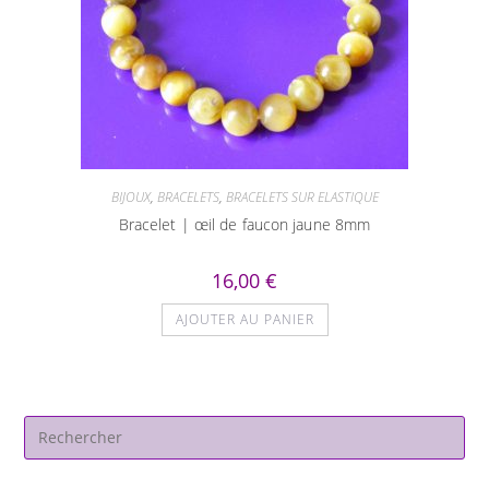
BIJOUX
,
BRACELETS
,
BRACELETS SUR ELASTIQUE
Bracelet | œil de faucon jaune 8mm
16,00
€
AJOUTER AU PANIER
Pre
Es
to