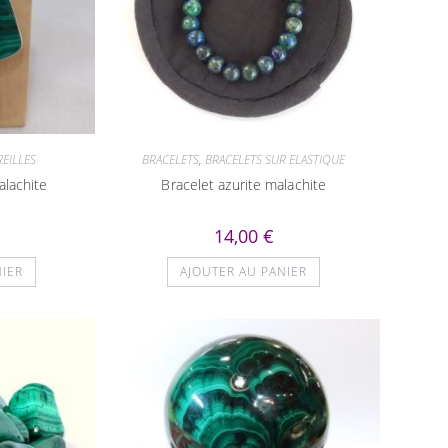
EILLES
BRACELETS
,
BRACELETS SUR ELASTIQUE
alachite
Bracelet azurite malachite
14,00
€
NIER
AJOUTER AU PANIER