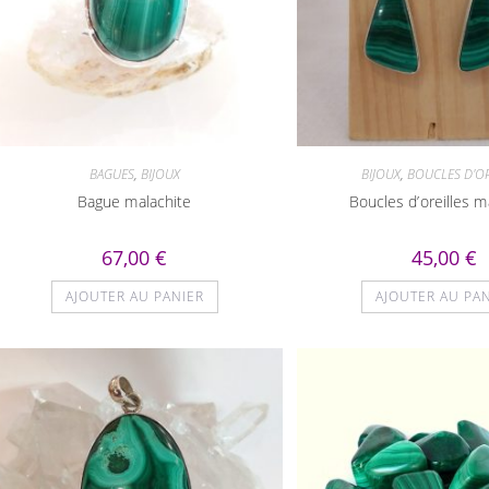
BAGUES
,
BIJOUX
BIJOUX
,
BOUCLES D'OR
Bague malachite
Boucles d’oreilles m
67,00
€
45,00
€
AJOUTER AU PANIER
AJOUTER AU PA