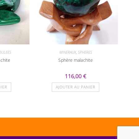
OULEES
MINERAUX
,
SPHERES
achite
Sphère malachite
116,00
€
NIER
AJOUTER AU PANIER