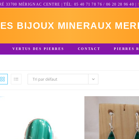
3700 MÉRIGNAC CENTRE | TÉL: 05 40 71 78 76 / 06 20 28 96 40 |
RES BIJOUX MINERAUX MER
VERTUS DES PIERRES
CONTACT
PIERRES 
Tri par défaut