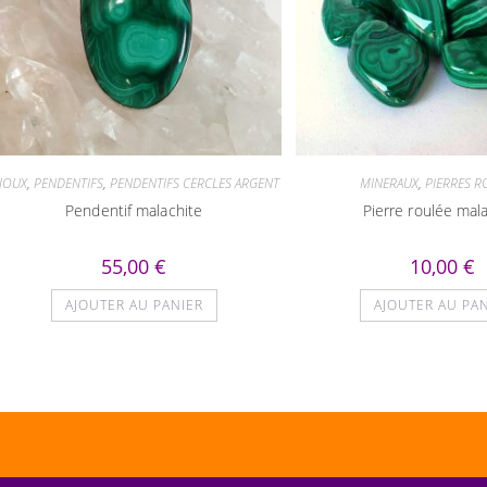
IJOUX
,
PENDENTIFS
,
PENDENTIFS CERCLES ARGENT
MINERAUX
,
PIERRES R
Pendentif malachite
Pierre roulée mal
55,00
€
10,00
€
AJOUTER AU PANIER
AJOUTER AU PA