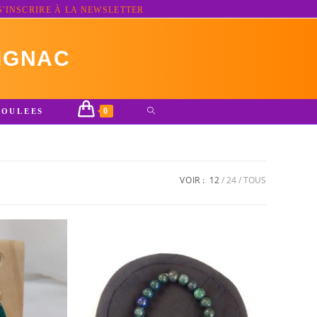
S'INSCRIRE À LA NEWSLETTER
IGNAC
0
TOGGLE
ROULEES
WEBSITE
SEARCH
VOIR :
12
24
TOUS