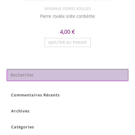
MINERAUX
,
PIERRES ROULEES
Pierre roulée iolite cordiérite
4,00
€
AJOUTER AU PANIER
Pre
Es
to
Commentaires Récents
clo
the
sea
Archives
pan
Catégories