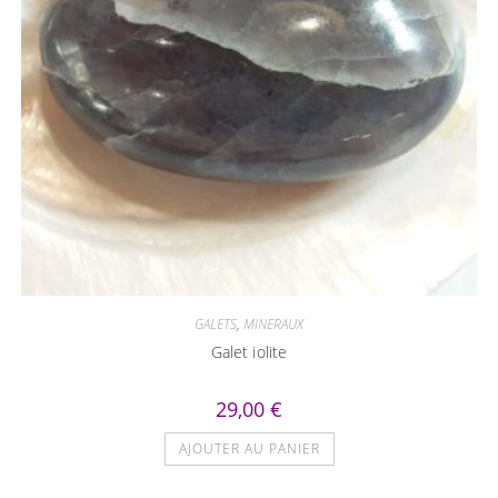
GALETS
,
MINERAUX
Galet iolite
29,00
€
AJOUTER AU PANIER