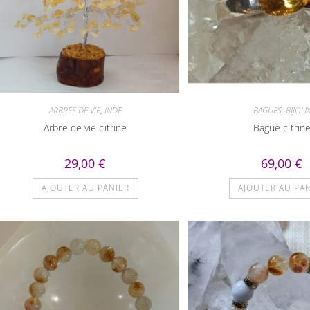
ARBRES DE VIE
,
INDE
BAGUES
,
BIJOU
Arbre de vie citrine
Bague citrin
29,00
€
69,00
€
AJOUTER AU PANIER
AJOUTER AU PA