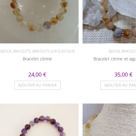
BIJOUX
,
BRACELETS
,
BRACELETS SUR ELASTIQUE
BIJOUX
,
BRACELE
Bracelet citrine
Bracelet citrine et ai
24,00
€
35,00
€
AJOUTER AU PANIER
AJOUTER AU PA