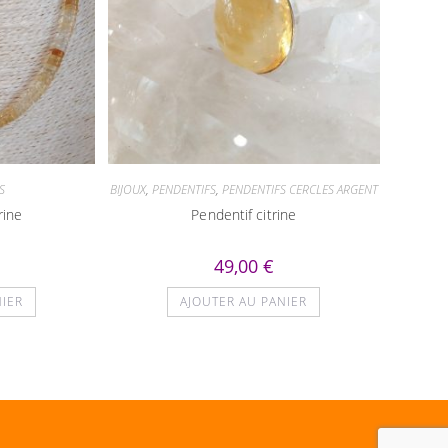
S
BIJOUX
,
PENDENTIFS
,
PENDENTIFS CERCLES ARGENT
rine
Pendentif citrine
49,00
€
NIER
AJOUTER AU PANIER