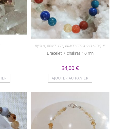
X
BIJOUX
,
BRACELETS
,
BRACELETS SUR ELASTIQUE
e
Bracelet 7 chakras 10 mn
34,00
€
NIER
AJOUTER AU PANIER