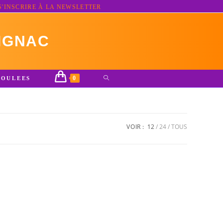
S'INSCRIRE À LA NEWSLETTER
IGNAC
0
TOGGLE
ROULEES
WEBSITE
SEARCH
VOIR :
12
24
TOUS