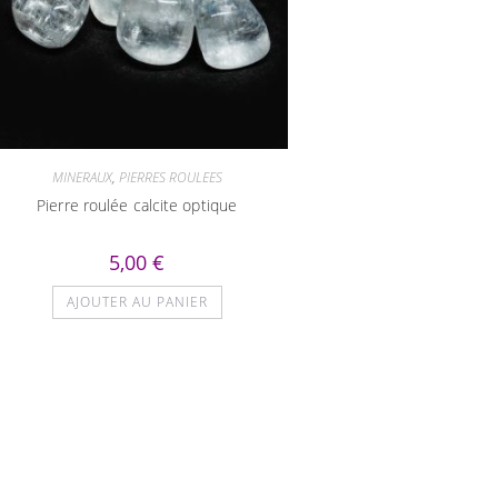
MINERAUX
,
PIERRES ROULEES
Pierre roulée calcite optique
5,00
€
AJOUTER AU PANIER