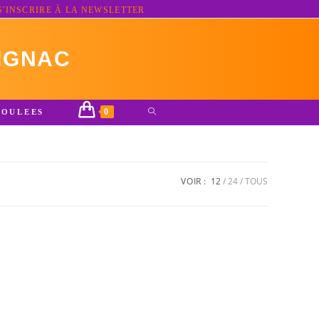
S'INSCRIRE À LA NEWSLETTER
IGNAC
0
TOGGLE
ROULEES
WEBSITE
SEARCH
VOIR :
12
24
TOUS