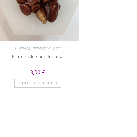
MINERAUX
,
PIERRES ROULEES
Pierre roulée bois fossilisé
3,00
€
AJOUTER AU PANIER