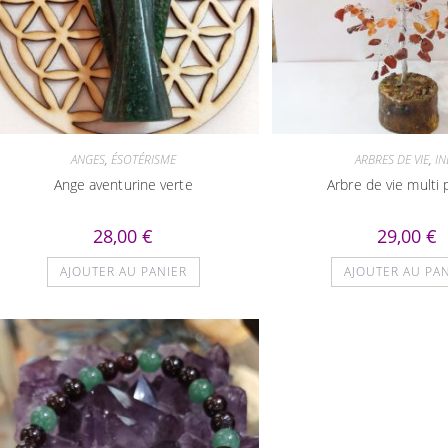
ANGES
,
ÉSOTÉRISME
ARBRES DE VIE
,
IN
Ange aventurine verte
Arbre de vie multi 
28,00
€
29,00
€
AJOUTER AU PANIER
AJOUTER AU PA