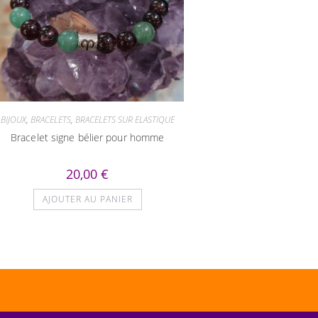
BIJOUX
,
BRACELETS
,
BRACELETS SUR ELASTIQUE
Bracelet signe bélier pour homme
20,00
€
AJOUTER AU PANIER