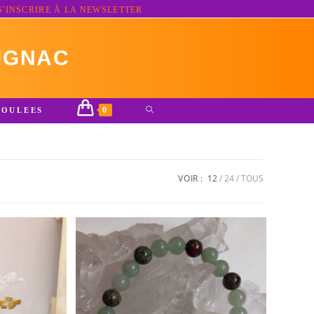
S'INSCRIRE À LA NEWSLETTER
IGNAC
0
TOGGLE
ROULEES
WEBSITE
SEARCH
VOIR :
12
24
TOUS