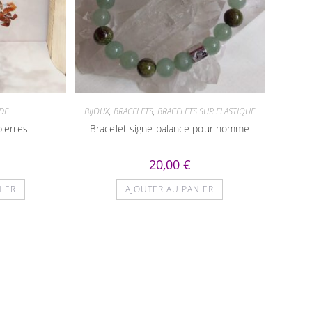
DE
BIJOUX
,
BRACELETS
,
BRACELETS SUR ELASTIQUE
pierres
Bracelet signe balance pour homme
20,00
€
NIER
AJOUTER AU PANIER