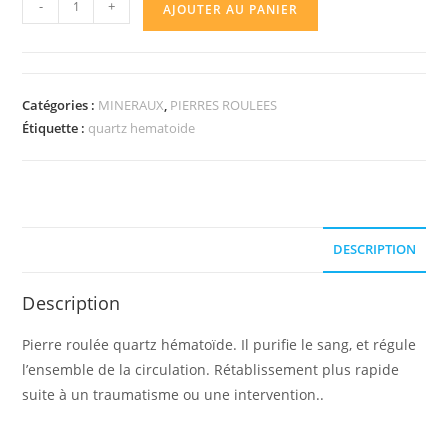
-
+
AJOUTER AU PANIER
de
Pierre
roulée
quartz
Catégories :
MINERAUX
,
PIERRES ROULEES
hématoïde
Étiquette :
quartz hematoide
DESCRIPTION
Description
Pierre roulée quartz hématoïde. Il purifie le sang, et régule
l’ensemble de la circulation. Rétablissement plus rapide
suite à un traumatisme ou une intervention..