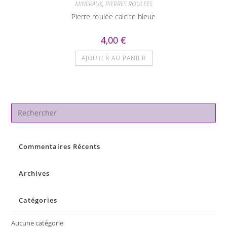
MINERAUX
,
PIERRES ROULEES
Pierre roulée calcite bleue
4,00
€
AJOUTER AU PANIER
Pre
Es
to
Commentaires Récents
clo
the
sea
Archives
pan
Catégories
Aucune catégorie