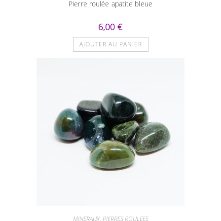
Pierre roulée apatite bleue
6,00
€
AJOUTER AU PANIER
MINERAUX
,
PIERRES ROULEES