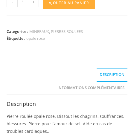
-
+
AJOUTER AU PANIER
de
Pierre
roulée
opale
Catégories :
MINERAUX
,
PIERRES ROULEES
rose
Étiquette :
opale rose
DESCRIPTION
INFORMATIONS COMPLÉMENTAIRES
Description
Pierre roulée opale rose. Dissout les chagrins, souffrances,
blessures. Pierre pour l’amour de soi. Aide en cas de
troubles cardiaques..