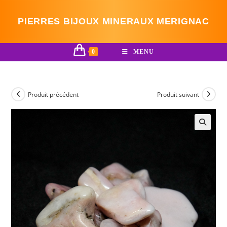
Skip
to
PIERRES BIJOUX MINERAUX MERIGNAC
content
0
MENU
Produit précédent
Produit suivant