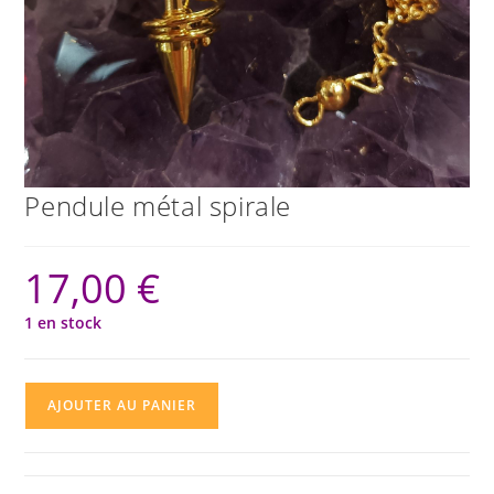
Pendule métal spirale
17,00
€
1 en stock
quantité
AJOUTER AU PANIER
de
Pendule
métal