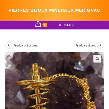
Skip
to
PIERRES BIJOUX MINERAUX MERIGNAC
content
0
MENU
Produit précédent
Produit suivant