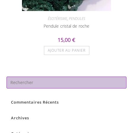
ÉSOTÉRISME
,
PENDULES
Pendule cristal de roche
15,00
€
AJOUTER AU PANIER
Pre
Es
to
Commentaires Récents
clo
the
sea
Archives
pan