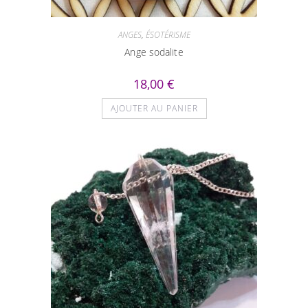
ANGES
,
ÉSOTÉRISME
Ange sodalite
18,00
€
AJOUTER AU PANIER