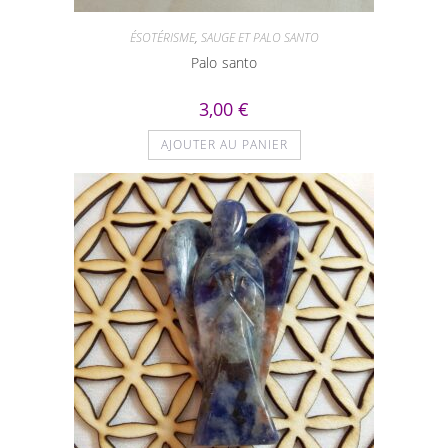
ÉSOTÉRISME
,
SAUGE ET PALO SANTO
Palo santo
3,00
€
AJOUTER AU PANIER