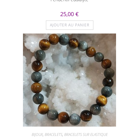
25,00
€
AJOUTER AU PANIER
BIJOUX
,
BRACELETS
,
BRACELETS SUR ELASTIQUE