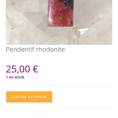
Pendentif rhodonite
25,00
€
1 en stock
quantité
AJOUTER AU PANIER
de
Pendentif
rhodonite