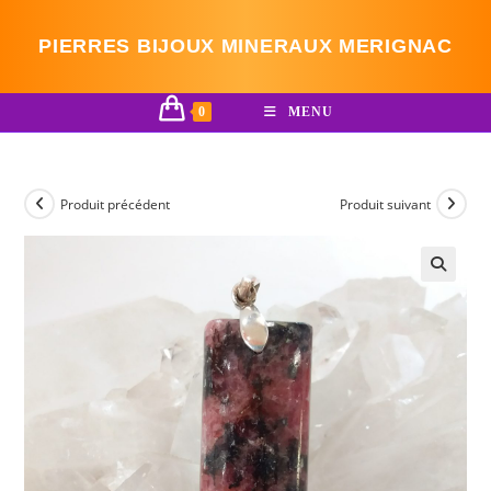
Skip
to
PIERRES BIJOUX MINERAUX MERIGNAC
content
0
MENU
Produit précédent
Produit suivant