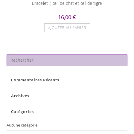
Bracelet | œil de chat et œil de tigre
16,00
€
AJOUTER AU PANIER
Pre
Es
to
Commentaires Récents
clo
the
sea
Archives
pan
Catégories
Aucune catégorie