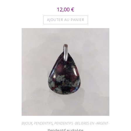
12,00
€
AJOUTER AU PANIER
BIJOUX
,
PENDENTIFS
,
PENDENTIFS -BELIERES-EN -ARGENT-
Pendentif eudialyte