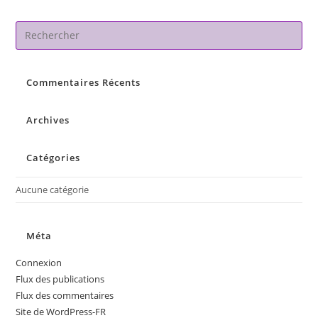
Pre
Es
to
Commentaires Récents
clo
the
sea
Archives
pan
Catégories
Aucune catégorie
Méta
Connexion
Flux des publications
Flux des commentaires
Site de WordPress-FR