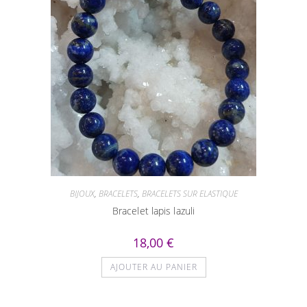
BIJOUX
,
BRACELETS
,
BRACELETS SUR ELASTIQUE
Bracelet lapis lazuli
18,00
€
AJOUTER AU PANIER