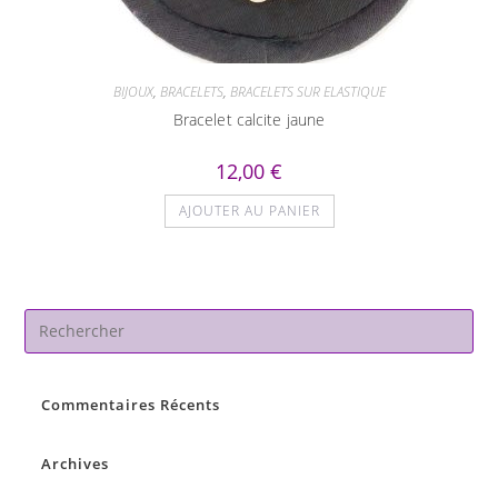
BIJOUX
,
BRACELETS
,
BRACELETS SUR ELASTIQUE
Bracelet calcite jaune
12,00
€
AJOUTER AU PANIER
Pre
Es
to
Commentaires Récents
clo
the
sea
Archives
pan