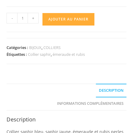
quantité
-
+
AJOUTER AU PANIER
de
Collier
saphir,
émeraude
Catégories :
BIJOUX
,
COLLIERS
et
Étiquettes :
Collier saphir
,
émeraude et rubis
rubis
DESCRIPTION
INFORMATIONS COMPLÉMENTAIRES
Description
Collier saphir bleu, saphir jaune, émeraude et rubis perles