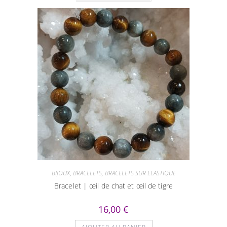
à
a
12,00 €
plusieurs
variations.
Les
options
peuvent
être
choisies
sur
la
page
du
produit
BIJOUX
,
BRACELETS
,
BRACELETS SUR ELASTIQUE
Bracelet | œil de chat et œil de tigre
16,00
€