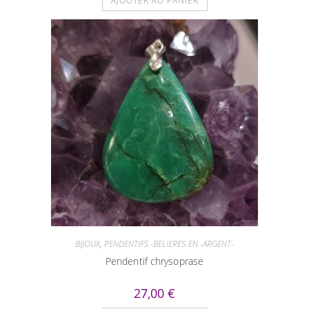
AJOUTER AU PANIER
BIJOUX
,
PENDENTIFS -BELIERES-EN -ARGENT-
Pendentif chrysoprase
27,00
€