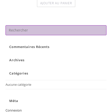
AJOUTER AU PANIER
Pre
Es
to
Commentaires Récents
clo
the
sea
Archives
pan
Catégories
Aucune catégorie
Méta
Connexion