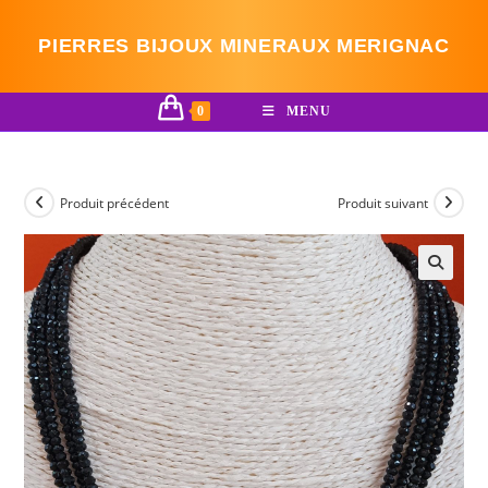
Skip
to
PIERRES BIJOUX MINERAUX MERIGNAC
content
0
MENU
Produit précédent
Produit suivant