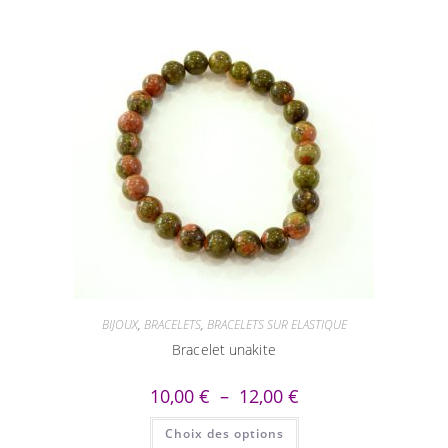
BIJOUX
,
BRACELETS
,
BRACELETS SUR ELASTIQUE
Bracelet unakite
Plage
10,00
€
–
12,00
€
de
prix :
Ce
Choix des options
10,00 €
produit