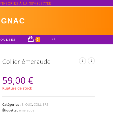
S'INSCRIRE À LA NEWSLETTER
IGNAC
0
TOGGLE
ROULEES
WEBSITE
SEARCH
Collier émeraude
59,00
€
Rupture de stock
Catégories :
BIJOUX
,
COLLIERS
Étiquette :
émeraude