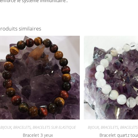
enforce le système immunitaire..
roduits similaires
BIJOUX
,
BRACELETS
,
BRACELETS SUR ELASTIQUE
BIJOUX
,
BRACELETS
,
BRACELETS
Bracelet 3 yeux
Bracelet quartz tou