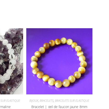
 SUR ELASTIQUE
BIJOUX
,
BRACELETS
,
BRACELETS SUR ELASTIQUE
rmaline
Bracelet | œil de faucon jaune 8mm