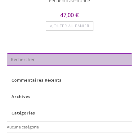
Pendentif aventurine
47,00
€
AJOUTER AU PANIER
Pre
Es
to
Commentaires Récents
clo
the
sea
Archives
pan
Catégories
Aucune catégorie