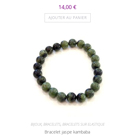
14,00
€
AJOUTER AU PANIER
BIJOUX
,
BRACELETS
,
BRACELETS SUR ELASTIQUE
Bracelet jaspe kambaba