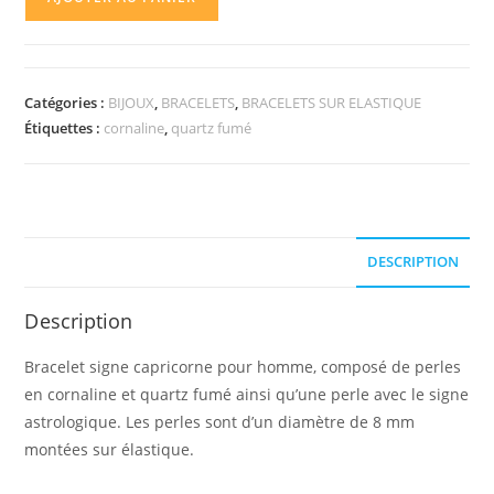
de
Bracelet
signe
capricorne
Catégories :
BIJOUX
,
BRACELETS
,
BRACELETS SUR ELASTIQUE
pour
Étiquettes :
cornaline
,
quartz fumé
homme
DESCRIPTION
Description
Bracelet signe capricorne pour homme, composé de perles
en cornaline et quartz fumé ainsi qu’une perle avec le signe
astrologique. Les perles sont d’un diamètre de 8 mm
montées sur élastique.