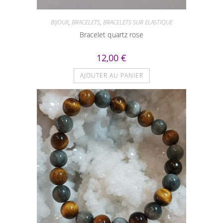
BIJOUX
,
BRACELETS
,
BRACELETS SUR ELASTIQUE
Bracelet quartz rose
12,00
€
AJOUTER AU PANIER