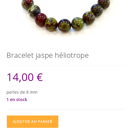
Bracelet jaspe héliotrope
14,00
€
perles de 8 mm
1 en stock
quantité
AJOUTER AU PANIER
de