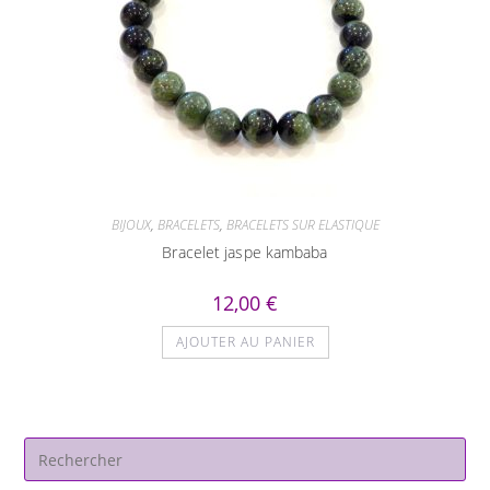
BIJOUX
,
BRACELETS
,
BRACELETS SUR ELASTIQUE
Bracelet jaspe kambaba
12,00
€
AJOUTER AU PANIER
Pre
Es