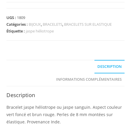
Bracelet
jaspe
héliotrope
UGS :
1809
Catégories :
BIJOUX
,
BRACELETS
,
BRACELETS SUR ELASTIQUE
Étiquette :
jaspe héliotrope
DESCRIPTION
INFORMATIONS COMPLÉMENTAIRES
Description
Bracelet jaspe héliotrope ou jaspe sanguin. Aspect couleur
vert foncé et brun rouge. Perles de 8 mm montées sur
élastique. Provenance Inde.