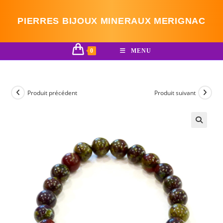
Skip
to
PIERRES BIJOUX MINERAUX MERIGNAC
content
0
MENU
Produit précédent
Produit suivant