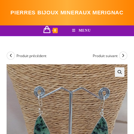
Skip
to
PIERRES BIJOUX MINERAUX MERIGNAC
content
0
MENU
Produit précédent
Produit suivant