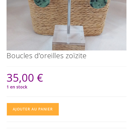
Boucles d’oreilles zoïzite
35,00
€
1 en stock
quantité
AJOUTER AU PANIER
de
Boucles
d'oreilles