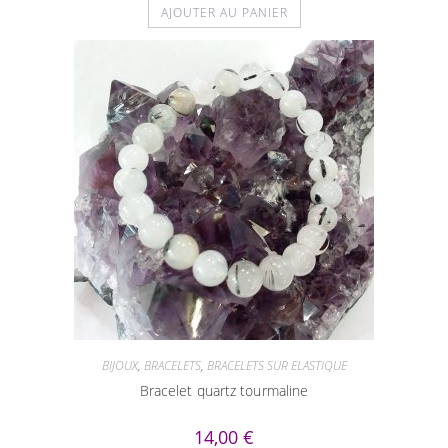
AJOUTER AU PANIER
BIJOUX
,
BRACELETS
,
BRACELETS SUR ELASTIQUE
Bracelet quartz tourmaline
14,00
€