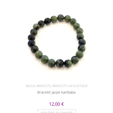
BIJOUX
,
BRACELETS
,
BRACELETS SUR ELASTIQUE
Bracelet jaspe kambaba
12,00
€
AJOUTER AU PANIER