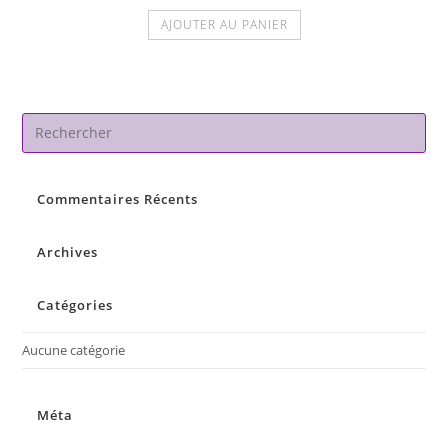
AJOUTER AU PANIER
Pre
Es
to
Commentaires Récents
clo
the
sea
Archives
pan
Catégories
Aucune catégorie
Méta