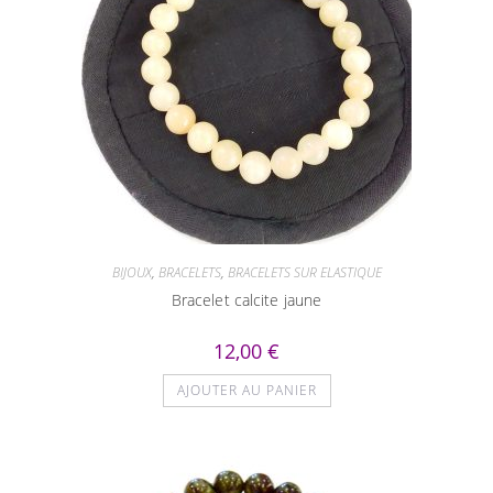
BIJOUX
,
BRACELETS
,
BRACELETS SUR ELASTIQUE
Bracelet calcite jaune
12,00
€
AJOUTER AU PANIER