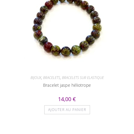
BIJOUX
,
BRACELETS
,
BRACELETS SUR ELASTIQUE
Bracelet jaspe héliotrope
14,00
€
AJOUTER AU PANIER