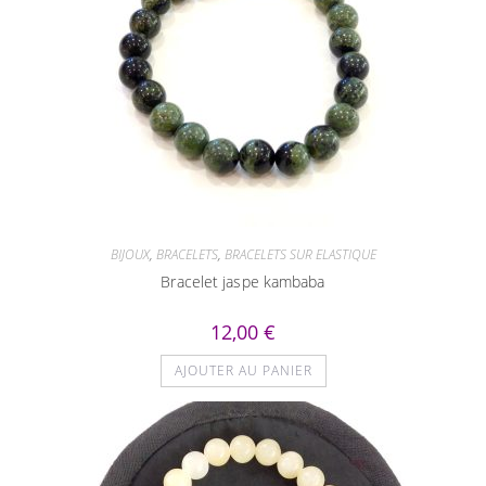
BIJOUX
,
BRACELETS
,
BRACELETS SUR ELASTIQUE
Bracelet jaspe kambaba
12,00
€
AJOUTER AU PANIER