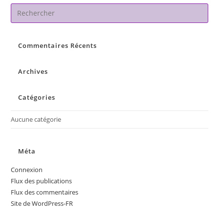
Pre
Es
to
Commentaires Récents
clo
the
sea
Archives
pan
Catégories
Aucune catégorie
Méta
Connexion
Flux des publications
Flux des commentaires
Site de WordPress-FR