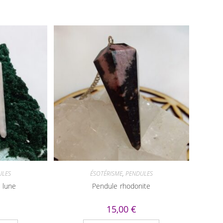
ULES
ÉSOTÉRISME
,
PENDULES
 lune
Pendule rhodonite
15,00
€