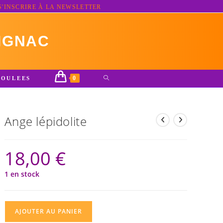
S'INSCRIRE À LA NEWSLETTER
IGNAC
0
TOGGLE
ROULEES
WEBSITE
SEARCH
Ange lépidolite
18,00
€
1 en stock
quantité
AJOUTER AU PANIER
de