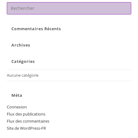
Pre
Es
to
Commentaires Récents
clo
the
sea
Archives
pan
Catégories
Aucune catégorie
Méta
Connexion
Flux des publications
Flux des commentaires
Site de WordPress-FR