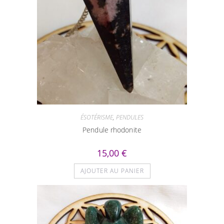
ÉSOTÉRISME
,
PENDULES
Pendule rhodonite
15,00
€
AJOUTER AU PANIER